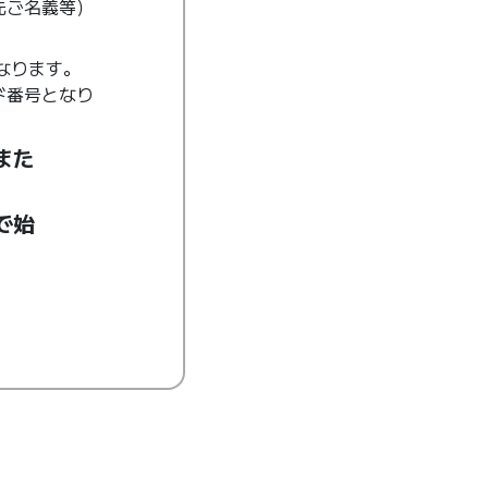
先ご名義等）
なります。
ド番号となり
また
で始
。