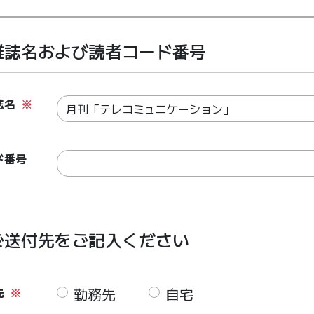
雑誌名および読者コード番号
誌名
※
ド番号
ご送付先をご記入ください
先
※
勤務先
自宅