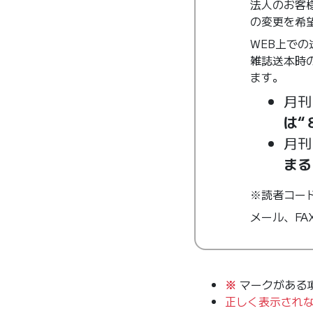
法人のお客
の変更を希
WEB上で
雑誌送本時
ます。
月刊
は“
月刊
まる
※読者コー
メール、F
※
マークがある
正しく表示され