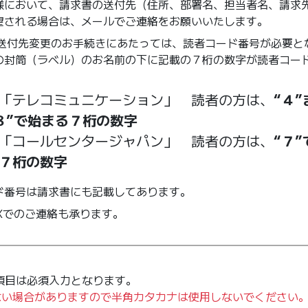
様において、請求書の送付先（住所、部署名、担当者名、請求
望される場合は、メールでご連絡をお願いいたします。
の送付先変更のお手続きにあたっては、読者コード番号が必要と
の封筒（ラベル）のお名前の下に記載の７桁の数字が読者コー
「テレコミュニケーション」 読者の方は、
“４”
８”で始まる７桁の数字
「コールセンタージャパン」 読者の方は、
“７”
７桁の数字
ド番号は請求書にも記載してあります。
AXでのご連絡も承ります。
項目は必須入力となります。
ない場合がありますので半角カタカナは使用しないでください