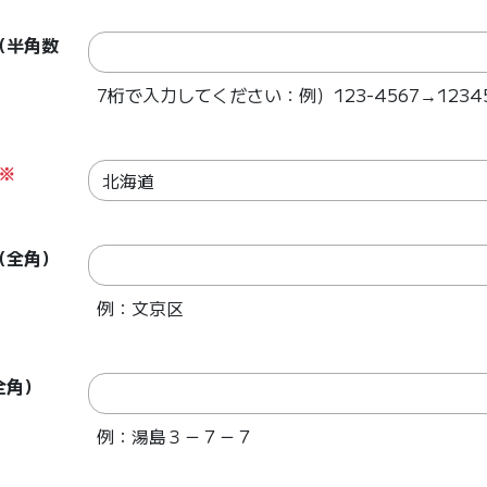
（半角数
7桁で入力してください：例）123-4567→1234
※
（全角）
例：文京区
全角）
例：湯島３－７－７